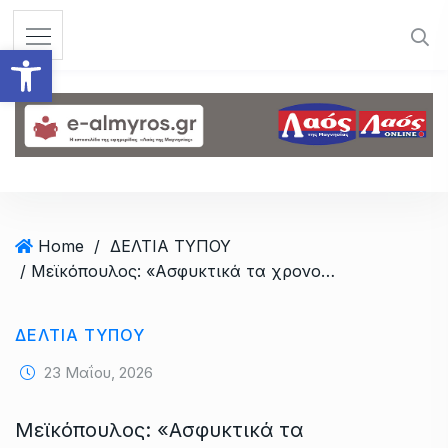
S
k
Ανοίξτε τη γραμμή εργαλεί
i
p
t
o
c
o
n
t
Home
/
ΔΕΛΤΙΑ ΤΥΠΟΥ
e
/ Μεϊκόπουλος: «Ασφυκτικά τα χρονοδιαγράμματα του Εξοικονομώ-Χιλιάδες δικαιούχοι στον αέρα»
n
t
ΔΕΛΤΙΑ ΤΥΠΟΥ
23 Μαΐου, 2026
Μεϊκόπουλος: «Ασφυκτικά τα