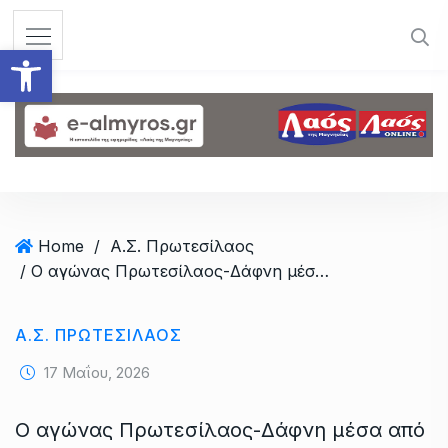
S
k
Ανοίξτε τη γραμμή εργαλεί
i
p
t
o
c
o
n
t
Home
/
Α.Σ. Πρωτεσίλαος
e
/ Ο αγώνας Πρωτεσίλαος-Δάφνη μέσα από τον φωτογραφικό φακό
n
t
Α.Σ. ΠΡΩΤΕΣΊΛΑΟΣ
17 Μαΐου, 2026
Ο αγώνας Πρωτεσίλαος-Δάφνη μέσα από