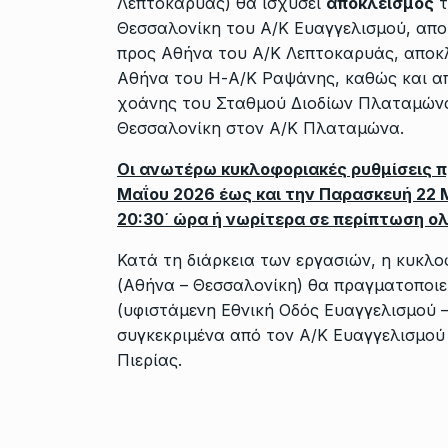
Λεπτοκαρυάς) θα ισχύσει
αποκλεισμός
τ
Θεσσαλονίκη του Α/Κ Ευαγγελισμού, απο
προς Αθήνα του Α/Κ Λεπτοκαρυάς, αποκλ
Αθήνα του Η-Α/Κ Ραψάνης, καθώς και απ
χοάνης του Σταθμού Διοδίων Πλαταμώνα
Θεσσαλονίκη στον Α/Κ Πλαταμώνα.
Οι ανωτέρω κυκλοφοριακές ρυθμίσεις π
Μαΐου 2026 έως και την Παρασκευή 22 Μ
20:30΄ ώρα ή νωρίτερα σε περίπτωση 
Κατά τη διάρκεια των εργασιών, η κυκλο
(Αθήνα – Θεσσαλονίκη) θα πραγματοποιε
(υφιστάμενη Εθνική Οδός Ευαγγελισμού 
συγκεκριμένα από τον Α/Κ Ευαγγελισμού 
Πιερίας.