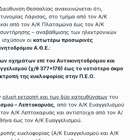
Διεύθυνση Θεσσαλίας ανακοινώνεται ότι,
τυνομίας Λάρισας, στο τμήμα από τον Α/Κ
 και από τον Α/Κ Πλαταμώνα έως τον Α/Κ
 συντήρησης – αναβάθμισης των ηλεκτρονικών
 ισχύσουν οι
κατωτέρω προσωρινές
ινητοδρόμου Α.Θ.Ε.
:
ων οχημάτων επί του Αυτοκινητοδρόμου και
αγγελισμού (χ/θ 377+176) έως το νοτιότερο άκρο
κτροπή της κυκλοφορίας στην Π.Ε.Ο.
ν
ολική εκτροπή και των δύο κατευθύνσεων
του
ισμού – Λεπτοκαρυάς
, από τον Α/Κ Ευαγγελισμού
τον Α/Κ Λεπτοκαρυάς και αντίστοιχα από τον Α/
θήνα έως τον Α/Κ Ευαγγελισμού.
ροπής κυκλοφορίας (Α/Κ Ευαγγελισμού και Α/Κ