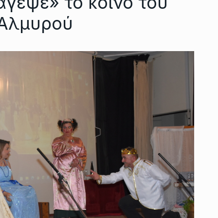
γεψε» το κοινό του
 Αλμυρού