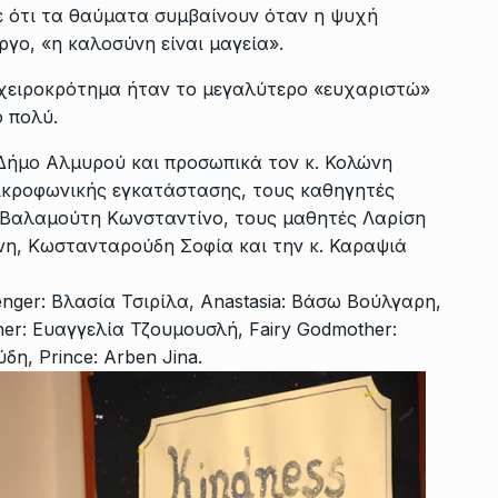
θε ότι τα θαύματα συμβαίνουν όταν η ψυχή
έργο, «η καλοσύνη είναι μαγεία».
 χειροκρότημα ήταν το μεγαλύτερο «ευχαριστώ»
 πολύ.
Δήμο Αλμυρού και προσωπικά τον κ. Κολώνη
ικροφωνικής εγκατάστασης, τους καθηγητές
 Βαλαμούτη Κωνσταντίνο, τους μαθητές Λαρίση
η, Κωστανταρούδη Σοφία και την κ. Καραψιά
nger: Βλασία Τσιρίλα, Anastasia: Βάσω Βούλγαρη,
her: Ευαγγελία Τζουμουσλή, Fairy Godmother:
η, Prince: Arben Jina.