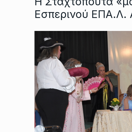
Η Σταχτοπούτα «μά
Εσπερινού ΕΠΑ.Λ.