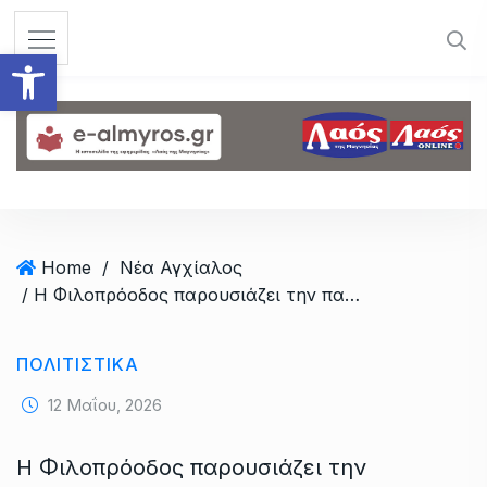
S
k
Ανοίξτε τη γραμμή εργαλεί
i
p
t
o
c
o
n
t
Home
/
Νέα Αγχίαλος
e
/ Η Φιλοπρόοδος παρουσιάζει την παράσταση “”Μπαμπά…μην ξαναπεθάνεις Παρασκευή”
n
t
ΠΟΛΙΤΙΣΤΙΚΑ
12 Μαΐου, 2026
Η Φιλοπρόοδος παρουσιάζει την