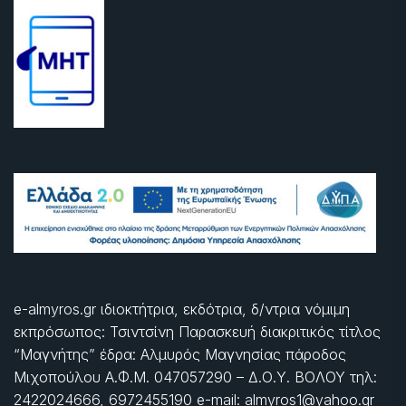
e-almyros.gr ιδιοκτήτρια, εκδότρια, δ/ντρια νόμιμη
εκπρόσωπος: Τσιντσίνη Παρασκευή διακριτικός τίτλος
“Μαγνήτης” έδρα: Αλμυρός Μαγνησίας πάροδος
Μιχοπούλου Α.Φ.Μ. 047057290 – Δ.Ο.Υ. ΒΟΛΟΥ τηλ:
2422024666, 6972455190 e-mail: almyros1@yahoo.gr