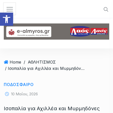
S
k
Ανοίξτε τη γραμμή εργαλεί
i
p
t
o
c
o
n
t
Home
/
ΑΘΛΗΤΙΣΜΟΣ
e
/ Ισοπαλία για Αχιλλέα και Μυρμηδόνες
n
t
ΠΟΔΟΣΦΑΙΡΟ
10 Μαΐου, 2026
Ισοπαλία για Αχιλλέα και Μυρμηδόνες