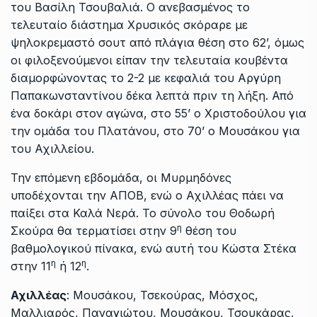
του Βασίλη Τσουβαλιά. Ο ανεβασμένος το
τελευταίο διάστημα Χρυσικός σκόραρε με
ψηλοκρεμαστό σουτ από πλάγια θέση στο 62’, όμως
οι φιλοξενούμενοι είπαν την τελευταία κουβέντα
διαμορφώνοντας το 2-2 με κεφαλιά του Αργύρη
Παπακωνσταντίνου δέκα λεπτά πριν τη λήξη. Από
ένα δοκάρι στον αγώνα, στο 55’ ο Χριστοδούλου για
την ομάδα του Πλατάνου, στο 70’ ο Μουσάκου για
του Αχιλλείου.
Την επόμενη εβδομάδα, οι Μυρμηδόνες
υποδέχονται την ΑΠΟΒ, ενώ ο Αχιλλέας πάει να
παίξει στα Καλά Νερά. Το σύνολο του Θοδωρή
η
Σκούρα θα τερματίσει στην 9
θέση του
βαθμολογικού πίνακα, ενώ αυτή του Κώστα Στέκα
η
η
στην 11
ή 12
.
Αχιλλέας
: Μουσάκου, Τσεκούρας, Μόσχος,
Μαλλιαρός, Παναγιώτου, Μουσάκου, Τσουκάρας,