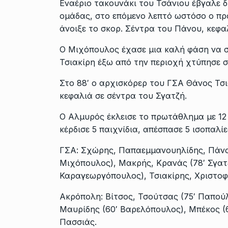
Εναέριο τακουνάκι του Τσάνιου έβγαλε 
ομάδας, στο επόμενο λεπτό ωστόσο ο πρ
άνοιξε το σκορ. Σέντρα του Πάνου, κεφαλ
Ο Μιχόπουλος έχασε μια καλή φάση να σ
Τσιακίρη έξω από την περιοχή χτύπησε στ
Στο 88′ ο αρχισκόρερ του ΓΣΑ Θάνος Τσι
κεφαλιά σε σέντρα του Σγατζή.
Ο Αλμυρός έκλεισε το πρωτάθλημα με 12 ν
κέρδισε 5 παιχνίδια, απέσπασε 5 ισοπαλίε
ΓΣΑ: Σχώρης, Παπαεμμανουηλίδης, Πάνου
Μιχόπουλος), Μακρής, Κρανάς (78′ Σγατ
Καραγεωργόπουλος), Τσιακίρης, Χριστοφο
Ακρόπολη: Βίτσος, Τσούτσας (75′ Παπούλ
Μαυρίδης (60′ Βαρελόπουλος), Μπέκος (
Πασσιάς.