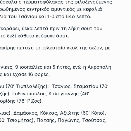
δύσκολα ο τερματοφύλακας της φιλοξενούμενης
οωθημένος κεντρικός αμυντικός με κεφαλιά
ιά του Τσάνιου και 1-0 στο 64ο λεπτό.
κοράρει, δέκα λεπτά πριν τη λήξη σουτ του
ο δεξί κάθετο κι έφυγε άουτ.
ακίρης πέτυχε το τελευταίο γκολ της σεζόν, με
ίκες, 9 ισοπαλίες και 5 ήττες, ενώ η Ακρόπολη
ς και έχασε 16 φορές.
 (70′ Τιμπλαλέξης), Τσάνιος, Σταματίου (70′
ζής), Γοδενόπουλος, Καλογιάννης (46′
ρίδης (78′ Ρίζος).
ιας), Δαμάσκος, Κόκκας, Αξιώτης (60′ Κόπο),
60′ Τσιαμήτας), Πατσής, Παγώνης, Τσούτσας,