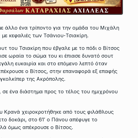
με άλλο ένα τρίποντο για την ομάδα του Μιχάλη
με κεφαλιές των Τσάνιου-Τσιακίρη.
υτ του Τσιακίρη που έβγαλε με το πόδι ο Βίτσος
ρισε ωραία το σώμα του κι έπιασε δυνατό σουτ
γάλη ευκαιρία και στο επόμενο λεπτό όταν
απέκρουσε ο Βίτσος, στην επαναφορά εξ επαφής
γκολκίπερ της Ακρόπολης.
, σε ένα διάστημα προς το τέλος του ημιχρόνου
ου Κρανά χειροκροτήθηκε από τους φιλάθλους
το δοκάρι, στο 61′ ο Πάνου απέφυγε το
λά όμως απέκρουσε ο Βίτσος.