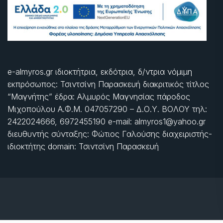
e-almyros.gr ιδιοκτήτρια, εκδότρια, δ/ντρια νόμιμη
εκπρόσωπος: Τσιντσίνη Παρασκευή διακριτικός τίτλος
“Μαγνήτης” έδρα: Αλμυρός Μαγνησίας πάροδος
Μιχοπούλου Α.Φ.Μ. 047057290 – Δ.Ο.Υ. ΒΟΛΟΥ τηλ:
2422024666, 6972455190 e-mail: almyros1@yahoo.gr
διευθυντής σύνταξης: Φώτιος Γαλούσης διαχειριστής-
ιδιοκτήτης domain: Τσιντσίνη Παρασκευή