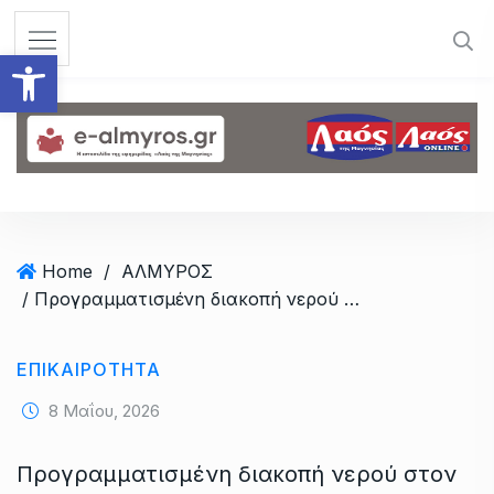
S
k
Ανοίξτε τη γραμμή εργαλεί
i
p
t
o
c
o
n
t
Home
/
ΑΛΜΥΡΟΣ
e
/ Προγραμματισμένη διακοπή νερού στον Αλμυρό
n
t
ΕΠΙΚΑΙΡΟΤΗΤΑ
8 Μαΐου, 2026
Προγραμματισμένη διακοπή νερού στον