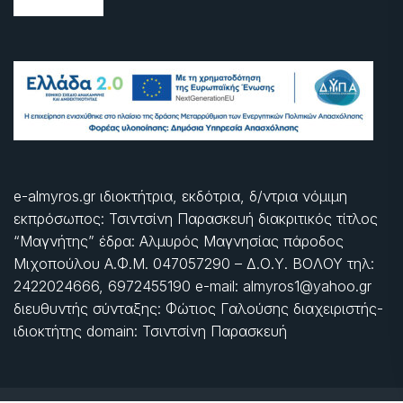
e-almyros.gr ιδιοκτήτρια, εκδότρια, δ/ντρια νόμιμη
εκπρόσωπος: Τσιντσίνη Παρασκευή διακριτικός τίτλος
“Μαγνήτης” έδρα: Αλμυρός Μαγνησίας πάροδος
Μιχοπούλου Α.Φ.Μ. 047057290 – Δ.Ο.Υ. ΒΟΛΟΥ τηλ:
2422024666, 6972455190 e-mail: almyros1@yahoo.gr
διευθυντής σύνταξης: Φώτιος Γαλούσης διαχειριστής-
ιδιοκτήτης domain: Τσιντσίνη Παρασκευή