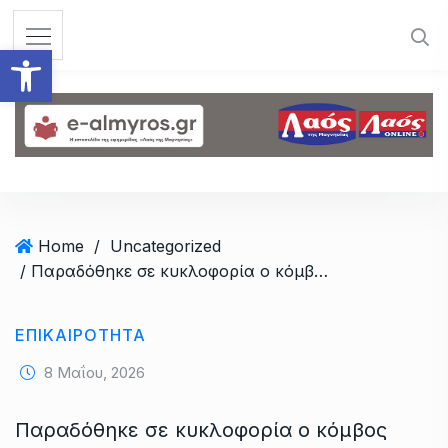
S
k
Ανοίξτε τη γραμμή εργαλεί
i
p
t
o
c
o
n
t
Home
/
Uncategorized
e
/ Παραδόθηκε σε κυκλοφορία ο κόμβος στην είσοδο της Ευξεινούπολης
n
t
ΕΠΙΚΑΙΡΟΤΗΤΑ
8 Μαΐου, 2026
Παραδόθηκε σε κυκλοφορία ο κόμβος