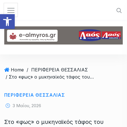
S
k
Ανοίξτε τη γραμμή εργαλεί
i
p
t
o
c
o
n
t
Home
/
ΠΕΡΙΦΕΡΕΙΑ ΘΕΣΣΑΛΙΑΣ
e
/ Στο «φως» ο μυκηναϊκός τάφος του Γεωργικού στην Καρδίτσα
n
t
ΠΕΡΙΦΕΡΕΙΑ ΘΕΣΣΑΛΙΑΣ
3 Μαΐου, 2026
Στο «φως» ο μυκηναϊκός τάφος του