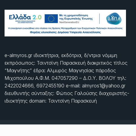
e-almyros.gr ιδιοκτήτρια, εκδότρια, δ/ντρια νόμιμη
εκπρόσωπος: Τσιντσίνη Παρασκευή διακριτικός τίτλος
“Μαγνήτης” έδρα: Αλμυρός Μαγνησίας πάροδος
Μιχοπούλου Α.Φ.Μ. 047057290 – Δ.Ο.Υ. ΒΟΛΟΥ τηλ:
2422024666, 6972455190 e-mail: almyros1@yahoo.gr
διευθυντής σύνταξης: Φώτιος Γαλούσης διαχειριστής-
ιδιοκτήτης domain: Τσιντσίνη Παρασκευή