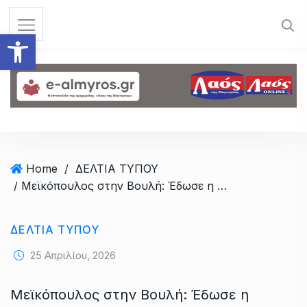
S
k
Ανοίξτε τη γραμμή εργαλεί
i
p
t
o
c
o
n
t
Home
/
ΔΕΛΤΙΑ ΤΥΠΟΥ
e
/ Μεϊκόπουλος στην Βουλή: Έδωσε η Ελλάδα πράσινο φως σε μεταλλαγμένα τρόφιμα χωρίς σήμανση;
n
t
ΔΕΛΤΙΑ ΤΥΠΟΥ
25 Απριλίου, 2026
Μεϊκόπουλος στην Βουλή: Έδωσε η