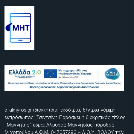
e-almyros.gr ιδιοκτήτρια, εκδότρια, δ/ντρια νόμιμη
εκπρόσωπος: Τσιντσίνη Παρασκευή διακριτικός τίτλος
“Μαγνήτης” έδρα: Αλμυρός Μαγνησίας πάροδος
Μιχοπούλου Α.Φ.Μ. 047057290 – Δ.Ο.Υ. ΒΟΛΟΥ τηλ: