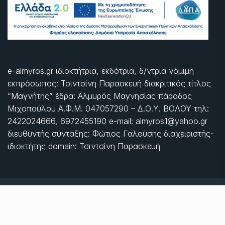
e-almyros.gr ιδιοκτήτρια, εκδότρια, δ/ντρια νόμιμη
εκπρόσωπος: Τσιντσίνη Παρασκευή διακριτικός τίτλος
“Μαγνήτης” έδρα: Αλμυρός Μαγνησίας πάροδος
Μιχοπούλου Α.Φ.Μ. 047057290 – Δ.Ο.Υ. ΒΟΛΟΥ τηλ:
2422024666, 6972455190 e-mail: almyros1@yahoo.gr
διευθυντής σύνταξης: Φώτιος Γαλούσης διαχειριστής-
ιδιοκτήτης domain: Τσιντσίνη Παρασκευή