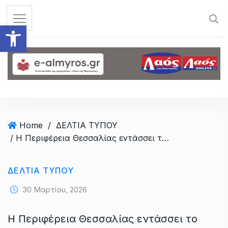
S
k
Ανοίξτε τη γραμμή εργαλεί
i
p
t
o
c
o
n
t
Home
/
ΔΕΛΤΙΑ ΤΥΠΟΥ
e
/ Η Περιφέρεια Θεσσαλίας εντάσσει το Γεωπάρκο Μετεώρων στο παγκόσμιο δίκτυο της UNESCO – Έργα 10,4 εκατ. ευρώ
n
t
ΔΕΛΤΙΑ ΤΥΠΟΥ
30 Μαρτίου, 2026
Η Περιφέρεια Θεσσαλίας εντάσσει το