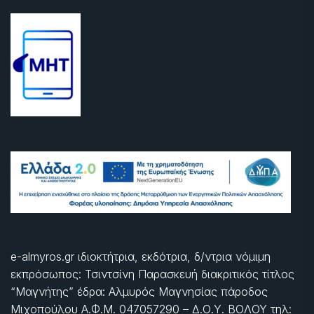
e-almyros.gr ιδιοκτήτρια, εκδότρια, δ/ντρια νόμιμη
εκπρόσωπος: Τσιντσίνη Παρασκευή διακριτικός τίτλος
“Μαγνήτης” έδρα: Αλμυρός Μαγνησίας πάροδος
Μιχοπούλου Α.Φ.Μ. 047057290 – Δ.Ο.Υ. ΒΟΛΟΥ τηλ: