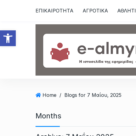
S
ΕΠΙΚΑΙΡΟΤΗΤΑ
ΑΓΡΟΤΙΚΑ
ΑΘΛΗΤ
k
i
p
Ανοίξτε τη γραμμή εργαλεί
t
o
c
o
n
t
e
n
t
Home
/
Blogs for 7 Μαΐου, 2025
Months