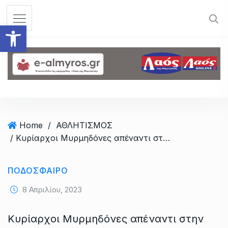
S
k
Ανοίξτε τη γραμμή εργαλεί
i
p
t
o
c
o
n
t
Home
/
ΑΘΛΗΤΙΣΜΟΣ
e
/ Κυρίαρχοι Μυρμηδόνες απέναντι στην ΑΠΟΒ!
n
t
ΠΟΔΟΣΦΑΙΡΟ
8 Απριλίου, 2023
Κυρίαρχοι Μυρμηδόνες απέναντι στην