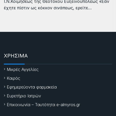
Ι.Ν.Κοιμήσεως της Θεοτόκου Ευξεινουπόλεως «Εάν
έχητε πίστιν ως κόκκον σινάπεως, ερείτε…
ΧΡΗΣΙΜΑ
Μικρές Αγγελίες
Καιρός
Εφημερεύοντα φαρμακεία
Ευρετήριο Ιατρών
Επικοινωνία – Ταυτότητα e-almyros.gr