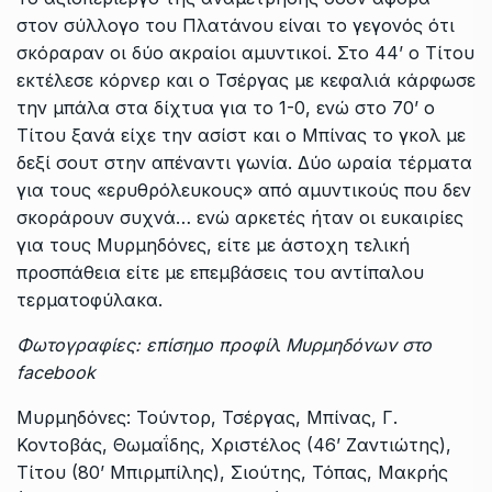
στον σύλλογο του Πλατάνου είναι το γεγονός ότι
σκόραραν οι δύο ακραίοι αμυντικοί. Στο 44’ ο Τίτου
εκτέλεσε κόρνερ και ο Τσέργας με κεφαλιά κάρφωσε
την μπάλα στα δίχτυα για το 1-0, ενώ στο 70’ ο
Τίτου ξανά είχε την ασίστ και ο Μπίνας το γκολ με
δεξί σουτ στην απέναντι γωνία. Δύο ωραία τέρματα
για τους «ερυθρόλευκους» από αμυντικούς που δεν
σκοράρουν συχνά… ενώ αρκετές ήταν οι ευκαιρίες
για τους Μυρμηδόνες, είτε με άστοχη τελική
προσπάθεια είτε με επεμβάσεις του αντίπαλου
τερματοφύλακα.
Φωτογραφίες: επίσημο προφίλ Μυρμηδόνων στο
facebook
Μυρμηδόνες: Τούντορ, Τσέργας, Μπίνας, Γ.
Κοντοβάς, Θωμαΐδης, Χριστέλος (46’ Ζαντιώτης),
Τίτου (80’ Μπιρμπίλης), Σιούτης, Τόπας, Μακρής