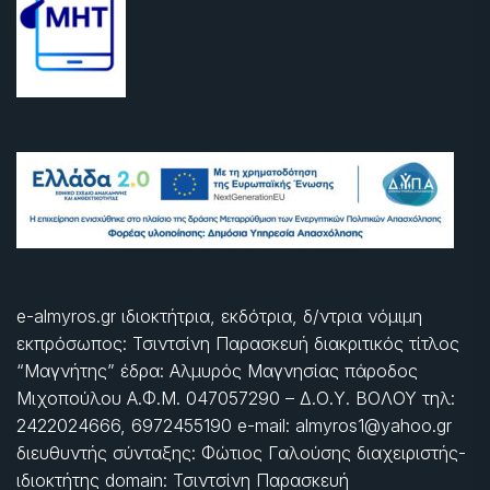
e-almyros.gr ιδιοκτήτρια, εκδότρια, δ/ντρια νόμιμη
εκπρόσωπος: Τσιντσίνη Παρασκευή διακριτικός τίτλος
“Μαγνήτης” έδρα: Αλμυρός Μαγνησίας πάροδος
Μιχοπούλου Α.Φ.Μ. 047057290 – Δ.Ο.Υ. ΒΟΛΟΥ τηλ:
2422024666, 6972455190 e-mail: almyros1@yahoo.gr
διευθυντής σύνταξης: Φώτιος Γαλούσης διαχειριστής-
ιδιοκτήτης domain: Τσιντσίνη Παρασκευή