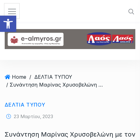
S
k
Ανοίξτε τη γραμμή εργαλεί
i
p
t
o
c
o
n
t
Home
/
ΔΕΛΤΙΑ ΤΥΠΟΥ
e
/ Συνάντηση Μαρίνας Χρυσοβελώνη με τον σύλλογο εργαζομένων ‘ΑΡΓΩ’ του ΟΛΒ
n
t
ΔΕΛΤΙΑ ΤΥΠΟΥ
23 Μαρτίου, 2023
Συνάντηση Μαρίνας Χρυσοβελώνη με τον