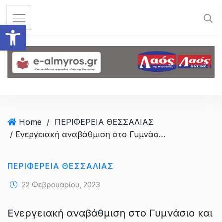
S
k
Ανοίξτε τη γραμμή εργαλεί
i
p
t
o
c
o
n
t
Home
/
ΠΕΡΙΦΕΡΕΙΑ ΘΕΣΣΑΛΙΑΣ
e
/ Ενεργειακή αναβάθμιση στο Γυμνάσιο και Λύκειο Καναλίων από την Περιφέρεια Θεσσαλίας
n
t
ΠΕΡΙΦΕΡΕΙΑ ΘΕΣΣΑΛΙΑΣ
22 Φεβρουαρίου, 2023
Ενεργειακή αναβάθμιση στο Γυμνάσιο και