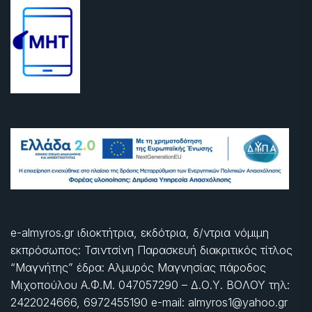
e-almyros.gr ιδιοκτήτρια, εκδότρια, δ/ντρια νόμιμη
εκπρόσωπος: Τσιντσίνη Παρασκευή διακριτικός τίτλος
“Μαγνήτης” έδρα: Αλμυρός Μαγνησίας πάροδος
Μιχοπούλου Α.Φ.Μ. 047057290 – Δ.Ο.Υ. ΒΟΛΟΥ τηλ:
2422024666, 6972455190 e-mail: almyros1@yahoo.gr