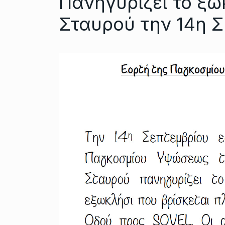
Πανηγυρίζει το ξω
Σταυρού την 14η 