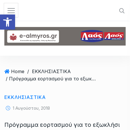
S
k
Ανοίξτε τη γραμμή εργαλεί
i
p
t
o
c
o
n
t
Home
/
ΕΚΚΛΗΣΙΑΣΤΙΚΑ
e
/ Πρόγραμμα εορτασμού για το εξωκλήσι του Αγίου Τρύφωνος
n
t
ΕΚΚΛΗΣΙΑΣΤΙΚΑ
1 Αυγούστου, 2018
Πρόγραμμα εορτασμού για το εξωκλήσι