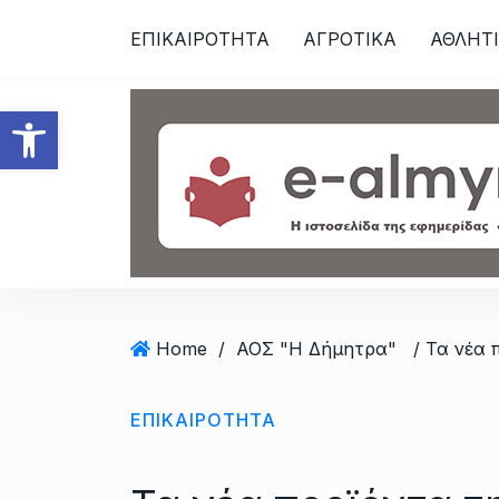
S
ΕΠΙΚΑΙΡΟΤΗΤΑ
ΑΓΡΟΤΙΚΑ
ΑΘΛΗΤ
k
i
p
Ανοίξτε τη γραμμή εργαλεί
t
o
c
o
n
t
e
n
t
Home
/
ΑΟΣ "Η Δήμητρα"
/ Τα νέα 
ΕΠΙΚΑΙΡΟΤΗΤΑ