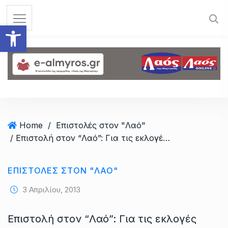
S
k
Ανοίξτε τη γραμμή εργαλεί
i
p
t
o
c
o
n
t
Home
/
Επιστολές στον "Λαό"
e
/ Επιστολή στον “Λαό”: Για τις εκλογές στην Ένωση Επαγγελματοβιοτεχνών
n
t
ΕΠΙΣΤΟΛΈΣ ΣΤΟΝ "ΛΑΌ"
3 Απριλίου, 2013
Επιστολή στον “Λαό”: Για τις εκλογές