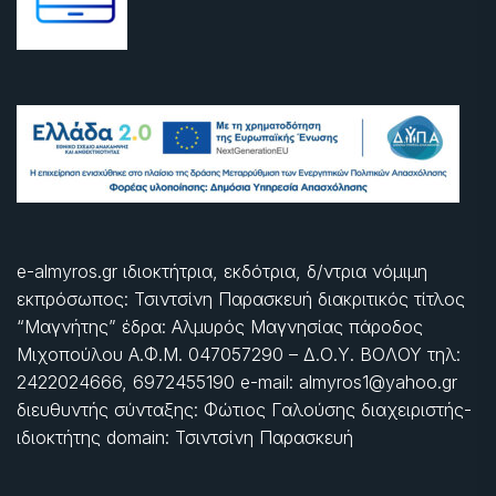
e-almyros.gr ιδιοκτήτρια, εκδότρια, δ/ντρια νόμιμη
εκπρόσωπος: Τσιντσίνη Παρασκευή διακριτικός τίτλος
“Μαγνήτης” έδρα: Αλμυρός Μαγνησίας πάροδος
Μιχοπούλου Α.Φ.Μ. 047057290 – Δ.Ο.Υ. ΒΟΛΟΥ τηλ:
2422024666, 6972455190 e-mail: almyros1@yahoo.gr
διευθυντής σύνταξης: Φώτιος Γαλούσης διαχειριστής-
ιδιοκτήτης domain: Τσιντσίνη Παρασκευή