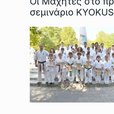
Οι Μαχήτες στο π
σεμινάριο KYOKU