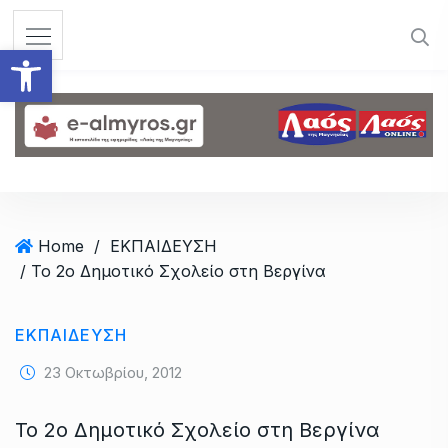
S
k
Ανοίξτε τη γραμμή εργαλεί
i
p
t
o
c
o
n
t
Home
/
ΕΚΠΑΙΔΕΥΣΗ
e
/ Το 2ο Δημοτικό Σχολείο στη Βεργίνα
n
t
ΕΚΠΑΙΔΕΥΣΗ
23 Οκτωβρίου, 2012
Το 2ο Δημοτικό Σχολείο στη Βεργίνα