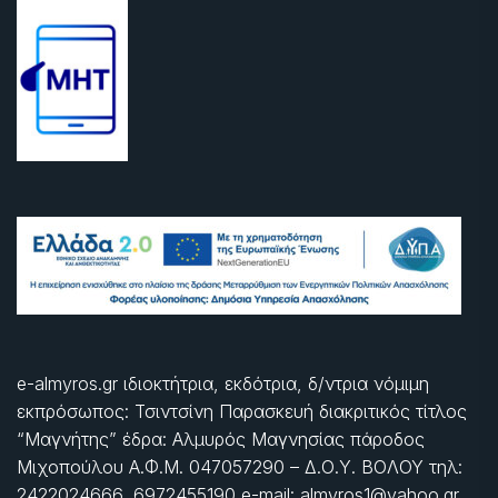
e-almyros.gr ιδιοκτήτρια, εκδότρια, δ/ντρια νόμιμη
εκπρόσωπος: Τσιντσίνη Παρασκευή διακριτικός τίτλος
“Μαγνήτης” έδρα: Αλμυρός Μαγνησίας πάροδος
Μιχοπούλου Α.Φ.Μ. 047057290 – Δ.Ο.Υ. ΒΟΛΟΥ τηλ:
2422024666, 6972455190 e-mail: almyros1@yahoo.gr