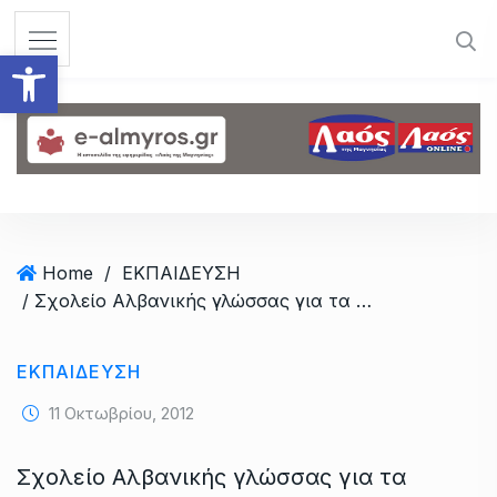
S
k
Ανοίξτε τη γραμμή εργαλεί
i
p
t
o
c
o
n
t
Home
/
ΕΚΠΑΙΔΕΥΣΗ
e
/ Σχολείο Αλβανικής γλώσσας για τα παιδιά μεταναστών
n
t
ΕΚΠΑΙΔΕΥΣΗ
11 Οκτωβρίου, 2012
Σχολείο Αλβανικής γλώσσας για τα