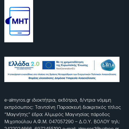
e-almyros.gr ιδιοκτήτρια, εκδότρια, δ/ντρια νόμιμη
εκπρόσωπος: Τσιντσίνη Παρασκευή διακριτικός τίτλος
“Μαγνήτης” έδρα: Αλμυρός Μαγνησίας πάροδος
Μιχοπούλου Α.Φ.Μ. 047057290 – Δ.Ο.Υ. ΒΟΛΟΥ τηλ:
2422024666, 6972455190 e-mail: almyros1@yahoo.gr