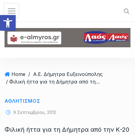
S
k
Ανοίξτε τη γραμμή εργαλεί
i
p
t
o
c
o
n
t
Home
/
Α.Ε. Δήμητρα Ευξεινούπολης
e
/ Φιλική ήττα για τη Δήμητρα από την Κ-20 του Ολυμπιακού Βόλου
n
t
ΑΘΛΗΤΙΣΜΟΣ
9 Σεπτεμβρίου, 2012
Φιλική ήττα για τη Δήμητρα από την Κ-20