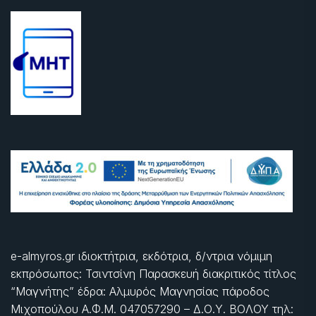
e-almyros.gr ιδιοκτήτρια, εκδότρια, δ/ντρια νόμιμη
εκπρόσωπος: Τσιντσίνη Παρασκευή διακριτικός τίτλος
“Μαγνήτης” έδρα: Αλμυρός Μαγνησίας πάροδος
Μιχοπούλου Α.Φ.Μ. 047057290 – Δ.Ο.Υ. ΒΟΛΟΥ τηλ: