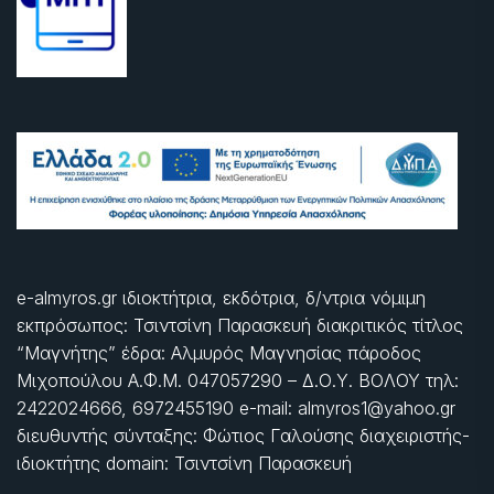
e-almyros.gr ιδιοκτήτρια, εκδότρια, δ/ντρια νόμιμη
εκπρόσωπος: Τσιντσίνη Παρασκευή διακριτικός τίτλος
“Μαγνήτης” έδρα: Αλμυρός Μαγνησίας πάροδος
Μιχοπούλου Α.Φ.Μ. 047057290 – Δ.Ο.Υ. ΒΟΛΟΥ τηλ:
2422024666, 6972455190 e-mail: almyros1@yahoo.gr
διευθυντής σύνταξης: Φώτιος Γαλούσης διαχειριστής-
ιδιοκτήτης domain: Τσιντσίνη Παρασκευή