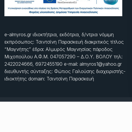
e-almyros.gr ιδιοκτήτρια, εκδότρια, δ/ντρια νόμιμη
εκπρόσωπος: Τσιντσίνη Παρασκευή διακριτικός τίτλος
“Μαγνήτης” έδρα: Αλμυρός Μαγνησίας πάροδος
Μιχοπούλου Α.Φ.Μ. 047057290 – Δ.Ο.Υ. ΒΟΛΟΥ τηλ:
2422024666, 6972455190 e-mail: almyros1@yahoo.gr
διευθυντής σύνταξης: Φώτιος Γαλούσης διαχειριστής-
ιδιοκτήτης domain: Τσιντσίνη Παρασκευή