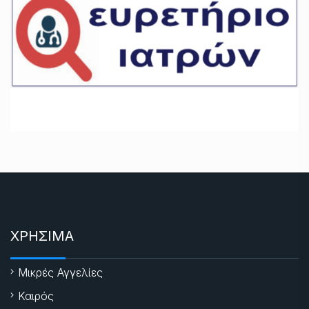
ΧΡΗΣΙΜΑ
Μικρές Αγγελίες
Καιρός