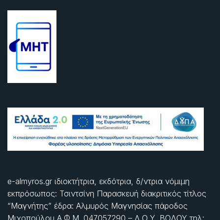
e-almyros.gr ιδιοκτήτρια, εκδότρια, δ/ντρια νόμιμη
εκπρόσωπος: Τσιντσίνη Παρασκευή διακριτικός τίτλος
“Μαγνήτης” έδρα: Αλμυρός Μαγνησίας πάροδος
Μιχοπούλου Α.Φ.Μ. 047057290 – Δ.Ο.Υ. ΒΟΛΟΥ τηλ: