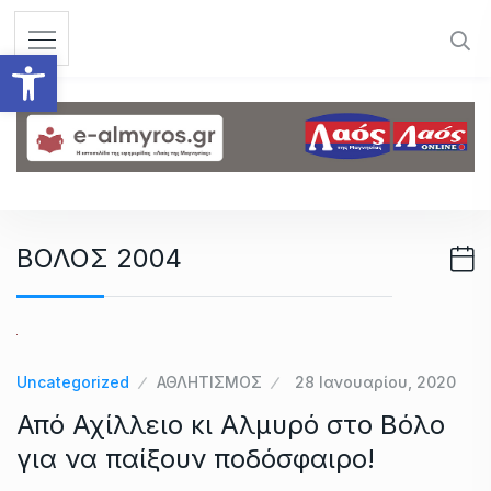
S
k
Ανοίξτε τη γραμμή εργαλεί
i
p
t
o
c
o
n
ΒΟΛΟΣ 2004
t
e
n
t
Uncategorized
ΑΘΛΗΤΙΣΜΟΣ
28 Ιανουαρίου, 2020
Από Αχίλλειο κι Αλμυρό στο Βόλο
για να παίξουν ποδόσφαιρο!