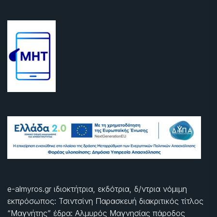
e-almyros.gr ιδιοκτήτρια, εκδότρια, δ/ντρια νόμιμη
εκπρόσωπος: Τσιντσίνη Παρασκευή διακριτικός τίτλος
“Μαγνήτης” έδρα: Αλμυρός Μαγνησίας πάροδος