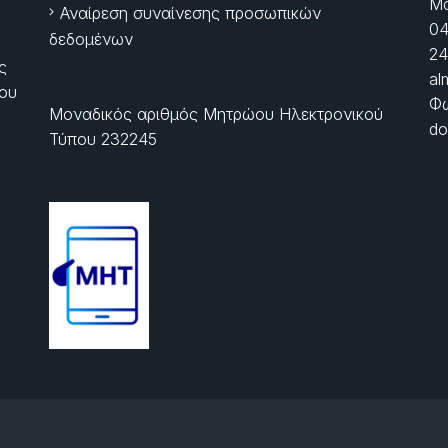
Μα
Αναίρεση συναίνεσης προσωπικών
04
δεδομένων
24
ς
al
ίου
Φώ
Μοναδικός αριθμός Μητρώου Ηλεκτρονικού
do
Τύπου 232245