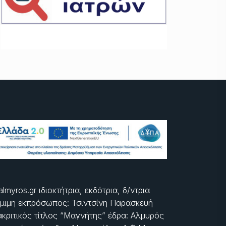
almyros.gr ιδιοκτήτρια, εκδότρια, δ/ντρια
μιμη εκπρόσωπος: Τσιντσίνη Παρασκευή
ακριτικός τίτλος “Μαγνήτης” έδρα: Αλμυρός