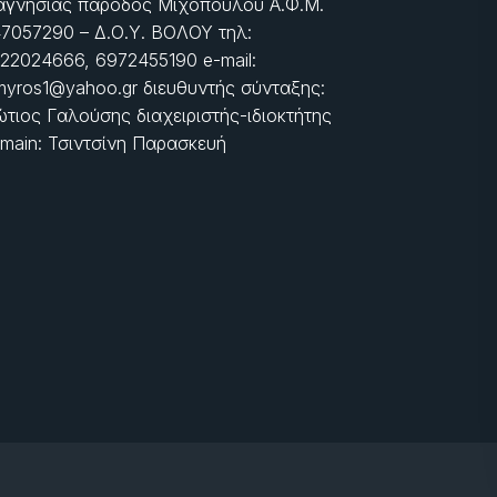
γνησίας πάροδος Μιχοπούλου Α.Φ.Μ.
7057290 – Δ.Ο.Υ. ΒΟΛΟΥ τηλ:
22024666, 6972455190 e-mail:
myros1@yahoo.gr διευθυντής σύνταξης:
τιος Γαλούσης διαχειριστής-ιδιοκτήτης
main: Τσιντσίνη Παρασκευή