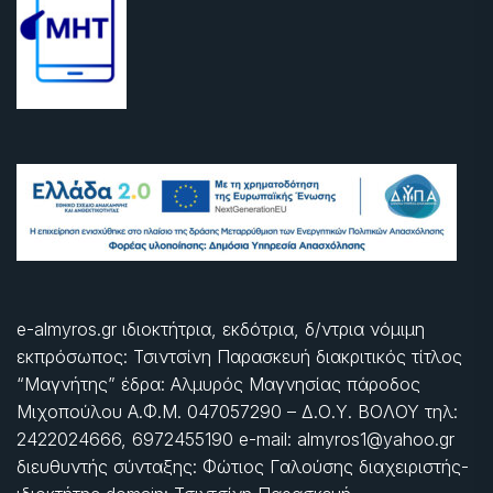
e-almyros.gr ιδιοκτήτρια, εκδότρια, δ/ντρια νόμιμη
εκπρόσωπος: Τσιντσίνη Παρασκευή διακριτικός τίτλος
“Μαγνήτης” έδρα: Αλμυρός Μαγνησίας πάροδος
Μιχοπούλου Α.Φ.Μ. 047057290 – Δ.Ο.Υ. ΒΟΛΟΥ τηλ:
2422024666, 6972455190 e-mail: almyros1@yahoo.gr
διευθυντής σύνταξης: Φώτιος Γαλούσης διαχειριστής-