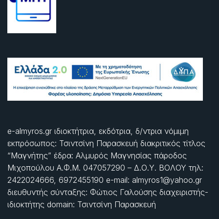
e-almyros.gr ιδιοκτήτρια, εκδότρια, δ/ντρια νόμιμη
εκπρόσωπος: Τσιντσίνη Παρασκευή διακριτικός τίτλος
“Μαγνήτης” έδρα: Αλμυρός Μαγνησίας πάροδος
Μιχοπούλου Α.Φ.Μ. 047057290 – Δ.Ο.Υ. ΒΟΛΟΥ τηλ:
2422024666, 6972455190 e-mail: almyros1@yahoo.gr
διευθυντής σύνταξης: Φώτιος Γαλούσης διαχειριστής-
ιδιοκτήτης domain: Τσιντσίνη Παρασκευή