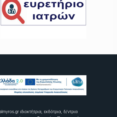
almyros.gr ιδιοκτήτρια, εκδότρια, δ/ντρια