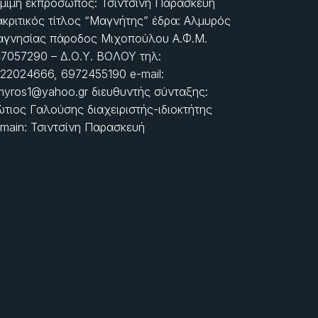
μιμη εκπρόσωπος: Τσιντσίνη Παρασκευή
ακριτικός τίτλος “Μαγνήτης” έδρα: Αλμυρός
γνησίας πάροδος Μιχοπούλου Α.Φ.Μ.
7057290 – Δ.Ο.Υ. ΒΟΛΟΥ τηλ:
22024666, 6972455190 e-mail:
myros1@yahoo.gr διευθυντής σύνταξης:
τιος Γαλούσης διαχειριστής-ιδιοκτήτης
main: Τσιντσίνη Παρασκευή