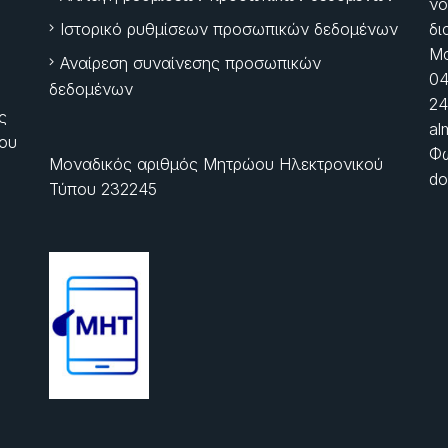
νό
Ιστορικό ρυθμίσεων προσωπικών δεδομένων
δι
Μα
Αναίρεση συναίνεσης προσωπικών
04
δεδομένων
24
ς
al
ίου
Φώ
Μοναδικός αριθμός Μητρώου Ηλεκτρονικού
do
Τύπου 232245