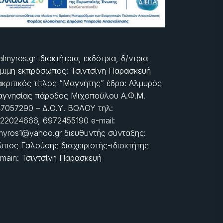
almyros.gr ιδιοκτήτρια, εκδότρια, δ/ντρια
μιμη εκπρόσωπος: Τσιντσίνη Παρασκευή
ακριτικός τίτλος “Μαγνήτης” έδρα: Αλμυρός
γνησίας πάροδος Μιχοπούλου Α.Φ.Μ.
7057290 – Δ.Ο.Υ. ΒΟΛΟΥ τηλ:
22024666, 6972455190 e-mail:
myros1@yahoo.gr διευθυντής σύνταξης:
τιος Γαλούσης διαχειριστής-ιδιοκτήτης
main: Τσιντσίνη Παρασκευή