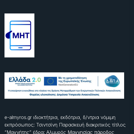
e-almyros.gr ιδιοκτήτρια, εκδότρια, δ/ντρια νόμιμη
εκπρόσωπος: Τσιντσίνη Παρασκευή διακριτικός τίτλος
“Μαγνήτης” έδρα: Αλμυρός Μαγνησίας πάροδος