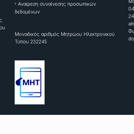
Μα
Αναίρεση συναίνεσης προσωπικών
04
δεδομένων
24
ς
al
ίου
Φώ
Μοναδικός αριθμός Μητρώου Ηλεκτρονικού
do
Τύπου 232245