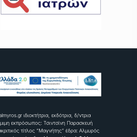
almyros.gr ιδιοκτήτρια, εκδότρια, δ/ντρια
μιμη εκπρόσωπος: Τσιντσίνη Παρασκευή
ακριτικός τίτλος “Μαγνήτης” έδρα: Αλμυρός