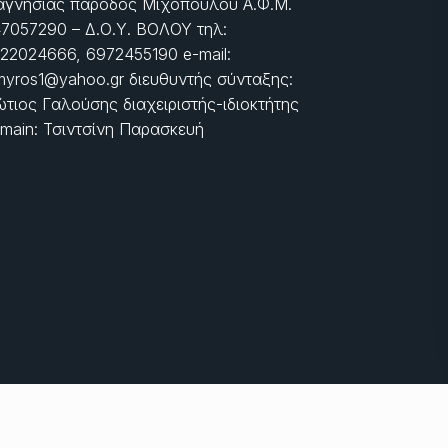
γνησίας πάροδος Μιχοπούλου Α.Φ.Μ.
7057290 – Δ.Ο.Υ. ΒΟΛΟΥ τηλ:
22024666, 6972455190 e-mail:
myros1@yahoo.gr διευθυντής σύνταξης:
τιος Γαλούσης διαχειριστής-ιδιοκτήτης
main: Τσιντσίνη Παρασκευή