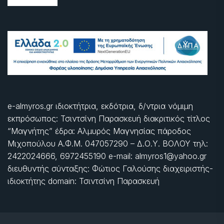
e-almyros.gr ιδιοκτήτρια, εκδότρια, δ/ντρια νόμιμη
εκπρόσωπος: Τσιντσίνη Παρασκευή διακριτικός τίτλος
“Μαγνήτης” έδρα: Αλμυρός Μαγνησίας πάροδος
Μιχοπούλου Α.Φ.Μ. 047057290 – Δ.Ο.Υ. ΒΟΛΟΥ τηλ:
2422024666, 6972455190 e-mail: almyros1@yahoo.gr
διευθυντής σύνταξης: Φώτιος Γαλούσης διαχειριστής-
ιδιοκτήτης domain: Τσιντσίνη Παρασκευή