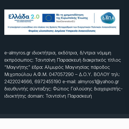
e-almyros.gr ιδιοκτήτρια, εκδότρια, δ/ντρια νόμιμη
εκπρόσωπος: Τσιντσίνη Παρασκευή διακριτικός τίτλος
“Μαγνήτης” έδρα: Αλμυρός Μαγνησίας πάροδος
Μιχοπούλου Α.Φ.Μ. 047057290 – Δ.Ο.Υ. ΒΟΛΟΥ τηλ:
2422024666, 6972455190 e-mail: almyros1@yahoo.gr
διευθυντής σύνταξης: Φώτιος Γαλούσης διαχειριστής-
ιδιοκτήτης domain: Τσιντσίνη Παρασκευή