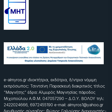
e-almyros.gr ιδιοκτήτρια, εκδότρια, δ/ντρια νόμιμη
εκπρόσωπος: Τσιντσίνη Παρασκευή διακριτικός τίτλος
“Μαγνήτης” έδρα: Αλμυρός Μαγνησίας πάροδος
Μιχοπούλου Α.Φ.Μ. 047057290 – Δ.Ο.Υ. ΒΟΛΟΥ τηλ:
2422024666, 6972455190 e-mail: almyros1@yahoo.gr
διευθυντής σύνταξης: Φώτιος Γαλούσης διαχειριστής-