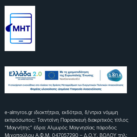
e-almyros.gr ιδιοκτήτρια, εκδότρια, δ/ντρια νόμιμη
εκπρόσωπος: Τσιντσίνη Παρασκευή διακριτικός τίτλος
“Μαγνήτης” έδρα: Αλμυρός Μαγνησίας πάροδος
Μιχοπούλου Α.Φ.Μ. 047057290 – Δ.Ο.Υ. ΒΟΛΟΥ τηλ: