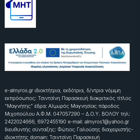
e-almyros.gr ιδιοκτήτρια, εκδότρια, δ/ντρια νόμιμη
εκπρόσωπος: Τσιντσίνη Παρασκευή διακριτικός τίτλος
“Μαγνήτης” έδρα: Αλμυρός Μαγνησίας πάροδος
Μιχοπούλου Α.Φ.Μ. 047057290 – Δ.Ο.Υ. ΒΟΛΟΥ τηλ:
2422024666, 6972455190 e-mail: almyros1@yahoo.gr
διευθυντής σύνταξης: Φώτιος Γαλούσης διαχειριστής-
ιδιοκτήτης domain: Τσιντσίνη Παρασκευή