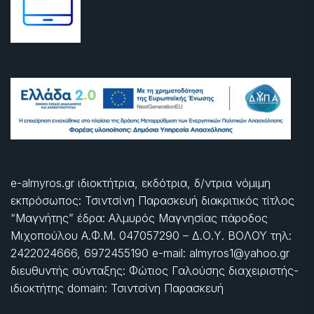
e-almyros.gr ιδιοκτήτρια, εκδότρια, δ/ντρια νόμιμη
εκπρόσωπος: Τσιντσίνη Παρασκευή διακριτικός τίτλος
“Μαγνήτης” έδρα: Αλμυρός Μαγνησίας πάροδος
Μιχοπούλου Α.Φ.Μ. 047057290 – Δ.Ο.Υ. ΒΟΛΟΥ τηλ:
2422024666, 6972455190 e-mail: almyros1@yahoo.gr
διευθυντής σύνταξης: Φώτιος Γαλούσης διαχειριστής-
ιδιοκτήτης domain: Τσιντσίνη Παρασκευή