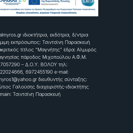
almyros.gr ιδιοκτήτρια, εκδότρια, δ/ντρια
μιμη εκπρόσωπος: Τσιντσίνη Παρασκευή
ακριτικός τίτλος “Μαγνήτης” έδρα: Αλμυρός
γνησίας πάροδος Μιχοπούλου Α.Φ.Μ.
7057290 – Δ.Ο.Υ. ΒΟΛΟΥ τηλ:
22024666, 6972455190 e-mail:
myros1@yahoo.gr διευθυντής σύνταξης:
τιος Γαλούσης διαχειριστής-ιδιοκτήτης
main: Τσιντσίνη Παρασκευή