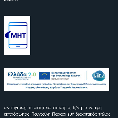
e-almyros.gr ιδιοκτήτρια, εκδότρια, δ/ντρια νόμιμη
εκπρόσωπος: Τσιντσίνη Παρασκευή διακριτικός τίτλος