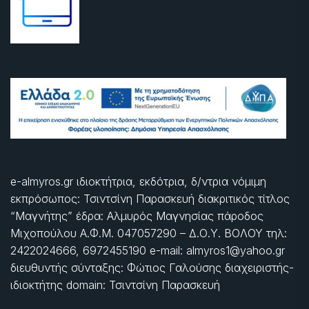
e-almyros.gr ιδιοκτήτρια, εκδότρια, δ/ντρια νόμιμη
εκπρόσωπος: Τσιντσίνη Παρασκευή διακριτικός τίτλος
“Μαγνήτης” έδρα: Αλμυρός Μαγνησίας πάροδος
Μιχοπούλου Α.Φ.Μ. 047057290 – Δ.Ο.Υ. ΒΟΛΟΥ τηλ:
2422024666, 6972455190 e-mail: almyros1@yahoo.gr
διευθυντής σύνταξης: Φώτιος Γαλούσης διαχειριστής-
ιδιοκτήτης domain: Τσιντσίνη Παρασκευή