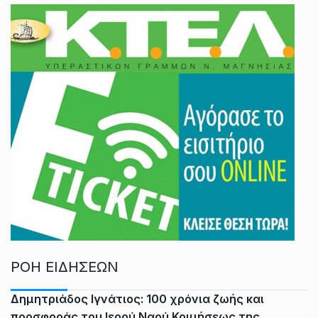
ΡΟΗ ΕΙΔΗΣΕΩΝ
Δημητριάδος Ιγνάτιος: 100 χρόνια ζωής και
προσφοράς του Ιερού Ναού Κοιμήσεως της