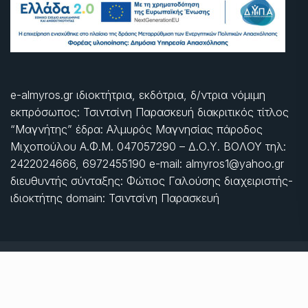
e-almyros.gr ιδιοκτήτρια, εκδότρια, δ/ντρια νόμιμη
εκπρόσωπος: Τσιντσίνη Παρασκευή διακριτικός τίτλος
“Μαγνήτης” έδρα: Αλμυρός Μαγνησίας πάροδος
Μιχοπούλου Α.Φ.Μ. 047057290 – Δ.Ο.Υ. ΒΟΛΟΥ τηλ:
2422024666, 6972455190 e-mail: almyros1@yahoo.gr
διευθυντής σύνταξης: Φώτιος Γαλούσης διαχειριστής-
ιδιοκτήτης domain: Τσιντσίνη Παρασκευή