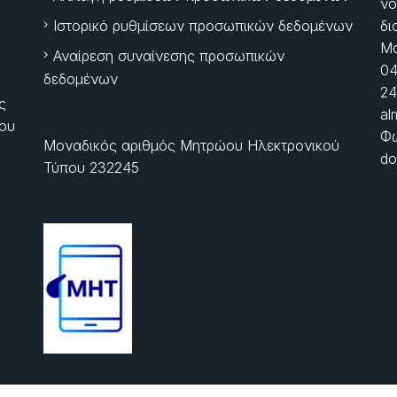
νό
Ιστορικό ρυθμίσεων προσωπικών δεδομένων
δι
Μα
Αναίρεση συναίνεσης προσωπικών
04
δεδομένων
24
ς
al
ίου
Φώ
Μοναδικός αριθμός Μητρώου Ηλεκτρονικού
do
Τύπου 232245