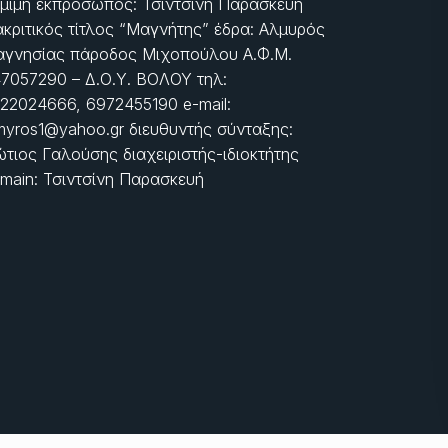
μιμη εκπρόσωπος: Τσιντσίνη Παρασκευή
ακριτικός τίτλος “Μαγνήτης” έδρα: Αλμυρός
γνησίας πάροδος Μιχοπούλου Α.Φ.Μ.
7057290 – Δ.Ο.Υ. ΒΟΛΟΥ τηλ:
22024666, 6972455190 e-mail:
myros1@yahoo.gr διευθυντής σύνταξης:
τιος Γαλούσης διαχειριστής-ιδιοκτήτης
main: Τσιντσίνη Παρασκευή