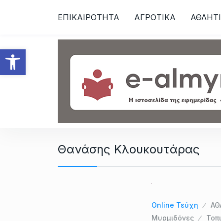
S
ΕΠΙΚΑΙΡΟΤΗΤΑ
ΑΓΡΟΤΙΚΑ
ΑΘΛΗΤ
k
i
p
Ανοίξτε τη γραμμή εργαλεί
t
o
c
o
n
t
e
n
Θανάσης Κλουκουτάρας
t
Online Τεύχη
ΑΘ
Μυρμιδόνες
Τοπ