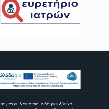
almyros.gr ιδιοκτήτρια, εκδότρια, δ/ντρια