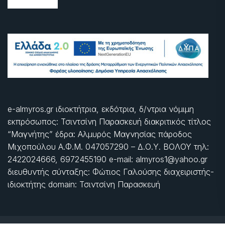
e-almyros.gr ιδιοκτήτρια, εκδότρια, δ/ντρια νόμιμη
εκπρόσωπος: Τσιντσίνη Παρασκευή διακριτικός τίτλος
“Μαγνήτης” έδρα: Αλμυρός Μαγνησίας πάροδος
Μιχοπούλου Α.Φ.Μ. 047057290 – Δ.Ο.Υ. ΒΟΛΟΥ τηλ:
2422024666, 6972455190 e-mail: almyros1@yahoo.gr
διευθυντής σύνταξης: Φώτιος Γαλούσης διαχειριστής-
ιδιοκτήτης domain: Τσιντσίνη Παρασκευή